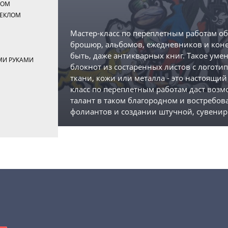
ХОМ
ТЕКЛОМ
Мастер-класс по переплетным работам о
Я
брошюр, альбомов, ежедневников и коне
быть, даже антикварных книг. Такое уме
МИ РУКАМИ
блокнот из состаренных листов с логоти
Г
ткани, кожи или металла - это настоящий
класс по переплетным работам даст воз
талант в таком благородном и востребов
фолиантов и создании штучной, сувенир