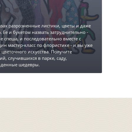
азах разрозненные листики, цветы и даже
 Ее и букетом назвать затруднительно -
не спеша, и последовательно вместе с
н мастер-класс по флористике - и вы уже
 цветочного искусства. Получите
й, случившихся в парке, саду,
ойденные шедевры.