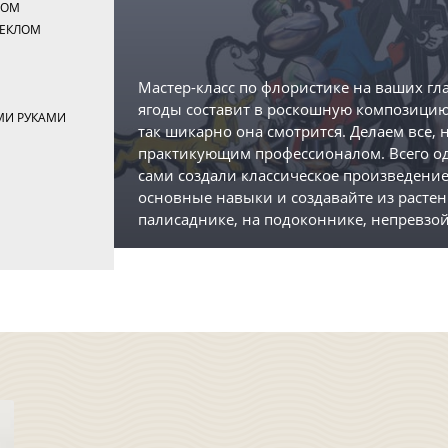
ХОМ
ТЕКЛОМ
Я
Мастер-класс по флористике на ваших гл
ягоды составит в роскошную композицию.
МИ РУКАМИ
так шикарно она смотрится. Делаем все, 
Г
практикующим профессионалом. Всего оди
сами создали классическое произведение
основные навыки и создавайте из растени
палисаднике, на подоконнике, непревз