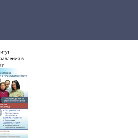
итут
равления в
ти