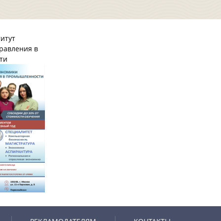
итут
равления в
ти